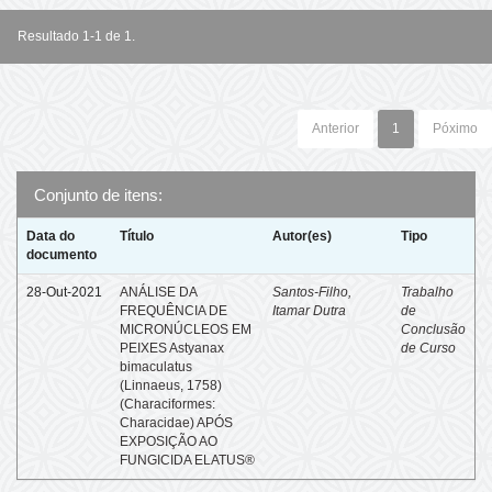
Resultado 1-1 de 1.
Anterior
1
Póximo
Conjunto de itens:
Data do
Título
Autor(es)
Tipo
documento
28-Out-2021
ANÁLISE DA
Santos-Filho,
Trabalho
FREQUÊNCIA DE
Itamar Dutra
de
MICRONÚCLEOS EM
Conclusão
PEIXES Astyanax
de Curso
bimaculatus
(Linnaeus, 1758)
(Characiformes:
Characidae) APÓS
EXPOSIÇÃO AO
FUNGICIDA ELATUS®