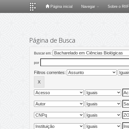
Página inicial
Navegar
Sobre o RII
Skip
navigation
Página de Busca
Buscar em:
por
Filtros correntes: