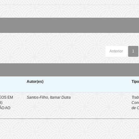
Anterior
1
Autor(es)
Tip
EOS EM
Santos-Filho, Itamar Dutra
Trab
8)
Con
ÇÃO AO
de 