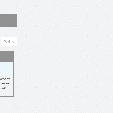
Póximo
o
alho de
clusão
Curso