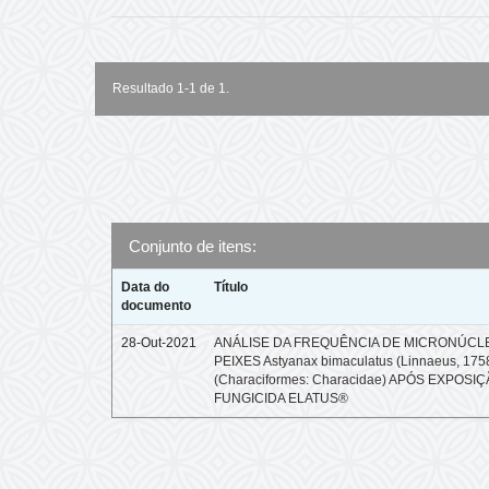
Resultado 1-1 de 1.
Conjunto de itens:
Data do
Título
documento
28-Out-2021
ANÁLISE DA FREQUÊNCIA DE MICRONÚCL
PEIXES Astyanax bimaculatus (Linnaeus, 175
(Characiformes: Characidae) APÓS EXPOSI
FUNGICIDA ELATUS®