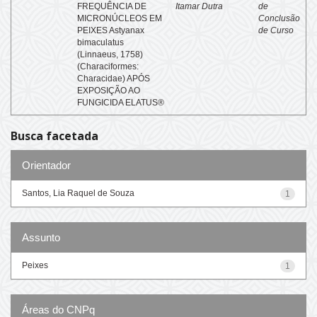
FREQUÊNCIA DE
Itamar Dutra
de
MICRONÚCLEOS EM
Conclusão
PEIXES Astyanax
de Curso
bimaculatus
(Linnaeus, 1758)
(Characiformes:
Characidae) APÓS
EXPOSIÇÃO AO
FUNGICIDA ELATUS®
Busca facetada
Orientador
Santos, Lia Raquel de Souza
1
Assunto
Peixes
1
Áreas do CNPq