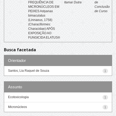
FREQUÊNCIA DE
Itamar Dutra
de
MICRONÚCLEOS EM
Conclusão
PEIXES Astyanax
de Curso
bimaculatus
(Linnaeus, 1758)
(Characiformes:
Characidae) APÓS
EXPOSIÇÃO AO
FUNGICIDA ELATUS®
Busca facetada
Orientador
Santos, Lia Raquel de Souza
1
Assunto
Ecotoxicologia
1
Micronúcleos
1