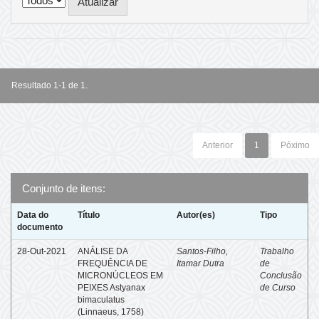
Resultado 1-1 de 1.
Anterior
1
Póximo
Conjunto de itens:
Data do
Título
Autor(es)
Tipo
documento
28-Out-2021
ANÁLISE DA
Santos-Filho,
Trabalho
FREQUÊNCIA DE
Itamar Dutra
de
MICRONÚCLEOS EM
Conclusão
PEIXES Astyanax
de Curso
bimaculatus
(Linnaeus, 1758)