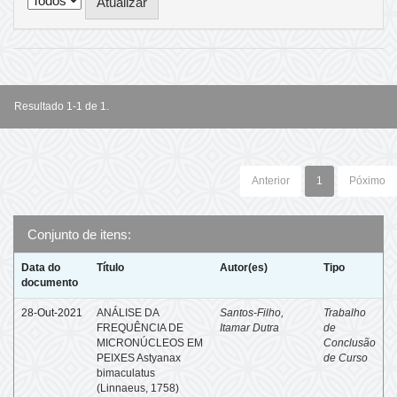
Resultado 1-1 de 1.
Anterior
1
Póximo
Conjunto de itens:
Data do
Título
Autor(es)
Tipo
documento
28-Out-2021
ANÁLISE DA
Santos-Filho,
Trabalho
FREQUÊNCIA DE
Itamar Dutra
de
MICRONÚCLEOS EM
Conclusão
PEIXES Astyanax
de Curso
bimaculatus
(Linnaeus, 1758)