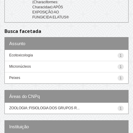
(Characiformes:
Characidae) APÓS
EXPOSIÇÃO AO
FUNGICIDA ELATUS®
Busca facetada
Assunto
Ecotoxicologia
1
Micronúcleos
1
Peixes
1
Áreas do CNPq
ZOOLOGIA::FISIOLOGIA DOS GRUPOS R...
1
Instituição