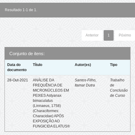
Resultado 1-1 de 1.
Anterior
1
Póximo
Conjunto de itens:
Data do
Título
Autor(es)
Tipo
documento
28-Out-2021
ANÁLISE DA
Santos-Filho,
Trabalho
FREQUÊNCIA DE
Itamar Dutra
de
MICRONÚCLEOS EM
Conclusão
PEIXES Astyanax
de Curso
bimaculatus
(Linnaeus, 1758)
(Characiformes:
Characidae) APÓS
EXPOSIÇÃO AO
FUNGICIDA ELATUS®