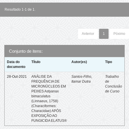
Resultado 1-1 de 1.
Anterior
1
Póximo
Conjunto de itens:
Data do
Título
Autor(es)
Tipo
documento
28-Out-2021
ANÁLISE DA
Santos-Filho,
Trabalho
FREQUÊNCIA DE
Itamar Dutra
de
MICRONÚCLEOS EM
Conclusão
PEIXES Astyanax
de Curso
bimaculatus
(Linnaeus, 1758)
(Characiformes:
Characidae) APÓS
EXPOSIÇÃO AO
FUNGICIDA ELATUS®