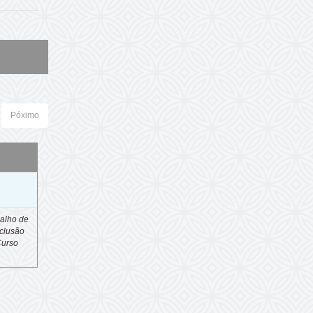
Póximo
o
alho de
clusão
Curso