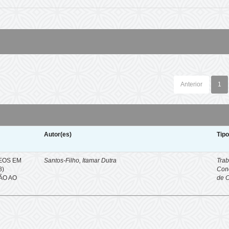
Anterior
1
Autor(es)
Tip
EOS EM
Santos-Filho, Itamar Dutra
Trab
8)
Con
ÇÃO AO
de 