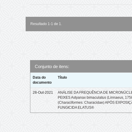
Resultado 1-1 de 1.
Conjunto de itens:
Data do
Título
documento
28-Out-2021
ANÁLISE DA FREQUÊNCIA DE MICRONÚCL
PEIXES Astyanax bimaculatus (Linnaeus, 175
(Characiformes: Characidae) APÓS EXPOSI
FUNGICIDA ELATUS®