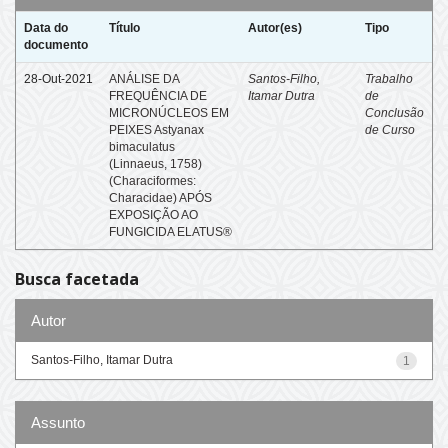
Data do
Título
Autor(es)
Tipo
documento
28-Out-2021
ANÁLISE DA
Santos-Filho,
Trabalho
FREQUÊNCIA DE
Itamar Dutra
de
MICRONÚCLEOS EM
Conclusão
PEIXES Astyanax
de Curso
bimaculatus
(Linnaeus, 1758)
(Characiformes:
Characidae) APÓS
EXPOSIÇÃO AO
FUNGICIDA ELATUS®
Busca facetada
Autor
Santos-Filho, Itamar Dutra
1
Assunto