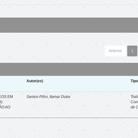
Anterior
1
Autor(es)
Tip
EOS EM
Santos-Filho, Itamar Dutra
Trab
8)
Con
ÇÃO AO
de 