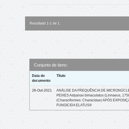
Resultado 1-1 de 1.
Conjunto de itens:
Data do
Título
documento
28-Out-2021
ANÁLISE DA FREQUÊNCIA DE MICRONÚCL
PEIXES Astyanax bimaculatus (Linnaeus, 175
(Characiformes: Characidae) APÓS EXPOSI
FUNGICIDA ELATUS®