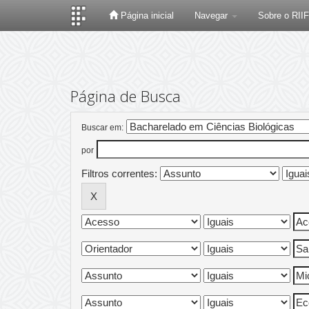
Página inicial
Navegar
Sobre o RII
Skip
navigation
Página de Busca
Buscar em:
por
Filtros correntes: