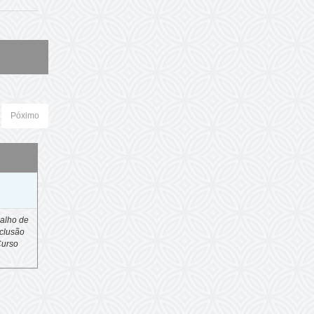
Póximo
o
alho de
clusão
Curso