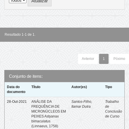
Resultado 1-1 de 1.
Anterior
1
Póximo
Conjunto de itens:
Data do
Título
Autor(es)
Tipo
documento
28-Out-2021
ANÁLISE DA
Santos-Filho,
Trabalho
FREQUÊNCIA DE
Itamar Dutra
de
MICRONÚCLEOS EM
Conclusão
PEIXES Astyanax
de Curso
bimaculatus
(Linnaeus, 1758)