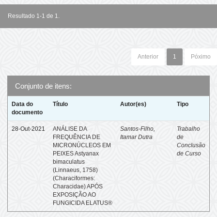
Resultado 1-1 de 1.
Anterior
1
Póximo
Conjunto de itens:
Data do
Título
Autor(es)
Tipo
documento
28-Out-2021
ANÁLISE DA
Santos-Filho,
Trabalho
FREQUÊNCIA DE
Itamar Dutra
de
MICRONÚCLEOS EM
Conclusão
PEIXES Astyanax
de Curso
bimaculatus
(Linnaeus, 1758)
(Characiformes:
Characidae) APÓS
EXPOSIÇÃO AO
FUNGICIDA ELATUS®