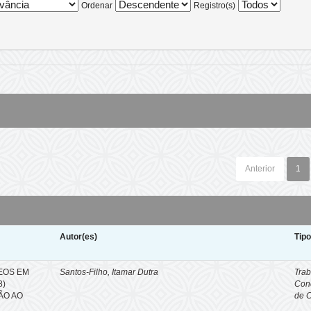
Ordenar
Registro(s)
Anterior
1
Autor(es)
Tip
EOS EM
Santos-Filho, Itamar Dutra
Trab
8)
Con
ÇÃO AO
de 