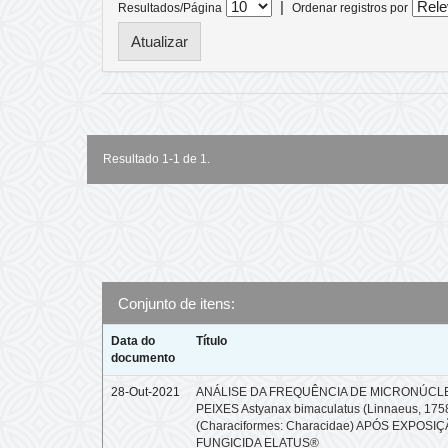
|
Resultados/Página
Ordenar registros por
Resultado 1-1 de 1.
Conjunto de itens:
Data do
Título
documento
28-Out-2021
ANÁLISE DA FREQUÊNCIA DE MICRONÚCL
PEIXES Astyanax bimaculatus (Linnaeus, 175
(Characiformes: Characidae) APÓS EXPOSI
FUNGICIDA ELATUS®