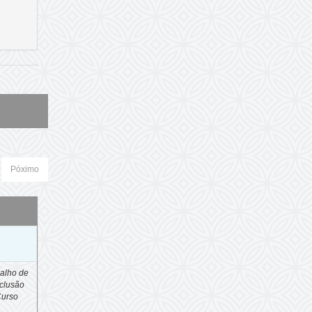
Póximo
o
alho de
clusão
Curso