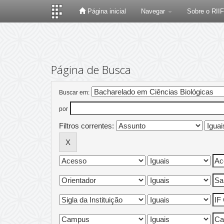
Página inicial
Navegar
Sobre o RII
Skip
navigation
Página de Busca
Buscar em:
por
Filtros correntes: