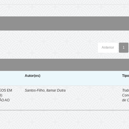
Anterior
1
Autor(es)
Tip
EOS EM
Santos-Filho, Itamar Dutra
Trab
8)
Con
ÇÃO AO
de 