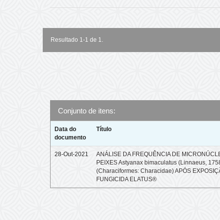
Resultado 1-1 de 1.
Conjunto de itens:
Data do
Título
documento
28-Out-2021
ANÁLISE DA FREQUÊNCIA DE MICRONÚCL
PEIXES Astyanax bimaculatus (Linnaeus, 175
(Characiformes: Characidae) APÓS EXPOSI
FUNGICIDA ELATUS®