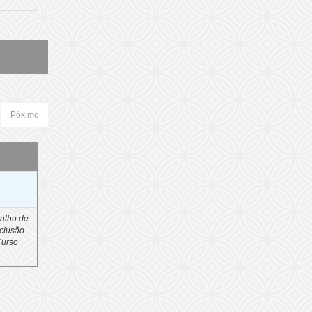
Póximo
o
alho de
clusão
Curso