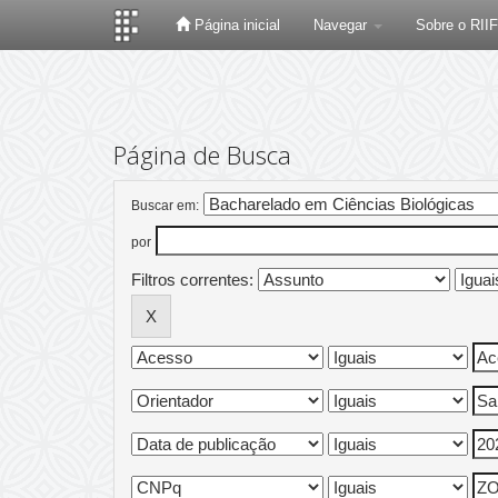
Página inicial
Navegar
Sobre o RII
Skip
navigation
Página de Busca
Buscar em:
por
Filtros correntes: