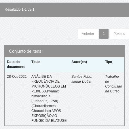
Resultado 1-1 de 1.
Anterior
1
Póximo
Conjunto de itens:
Data do
Título
Autor(es)
Tipo
documento
28-Out-2021
ANÁLISE DA
Santos-Filho,
Trabalho
FREQUÊNCIA DE
Itamar Dutra
de
MICRONÚCLEOS EM
Conclusão
PEIXES Astyanax
de Curso
bimaculatus
(Linnaeus, 1758)
(Characiformes:
Characidae) APÓS
EXPOSIÇÃO AO
FUNGICIDA ELATUS®