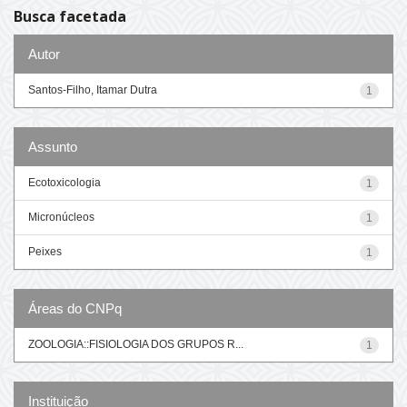
Busca facetada
Autor
Santos-Filho, Itamar Dutra
1
Assunto
Ecotoxicologia
1
Micronúcleos
1
Peixes
1
Áreas do CNPq
ZOOLOGIA::FISIOLOGIA DOS GRUPOS R...
1
Instituição