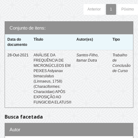
Anterior
1
Póximo
Conjunto de itens:
Data do
Título
Autor(es)
Tipo
documento
28-Out-2021
ANÁLISE DA
Santos-Filho,
Trabalho
FREQUÊNCIA DE
Itamar Dutra
de
MICRONÚCLEOS EM
Conclusão
PEIXES Astyanax
de Curso
bimaculatus
(Linnaeus, 1758)
(Characiformes:
Characidae) APÓS
EXPOSIÇÃO AO
FUNGICIDA ELATUS®
Busca facetada
Autor