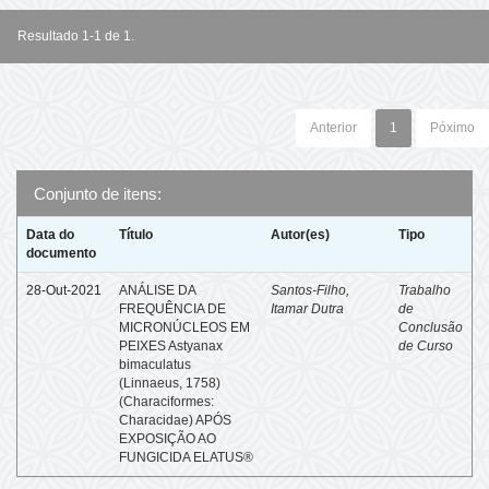
Resultado 1-1 de 1.
Anterior
1
Póximo
Conjunto de itens:
Data do
Título
Autor(es)
Tipo
documento
28-Out-2021
ANÁLISE DA
Santos-Filho,
Trabalho
FREQUÊNCIA DE
Itamar Dutra
de
MICRONÚCLEOS EM
Conclusão
PEIXES Astyanax
de Curso
bimaculatus
(Linnaeus, 1758)
(Characiformes:
Characidae) APÓS
EXPOSIÇÃO AO
FUNGICIDA ELATUS®