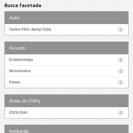
Busca facetada
Autor
Santos-Filho, Itamar Dutra
1
Assunto
Ecotoxicologia
1
Micronúcleos
1
Peixes
1
Áreas do CNPq
ZOOLOGIA
1
Instituição