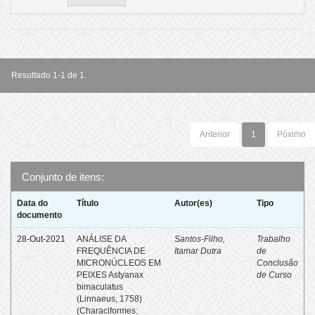
Resultado 1-1 de 1.
Anterior
1
Póximo
Conjunto de itens:
Data do
Título
Autor(es)
Tipo
documento
28-Out-2021
ANÁLISE DA
Santos-Filho,
Trabalho
FREQUÊNCIA DE
Itamar Dutra
de
MICRONÚCLEOS EM
Conclusão
PEIXES Astyanax
de Curso
bimaculatus
(Linnaeus, 1758)
(Characiformes: