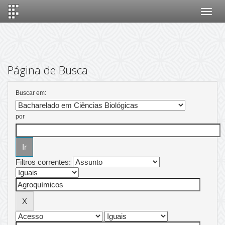
Skip
navigation
Página de Busca
Buscar em:
por
Filtros correntes: