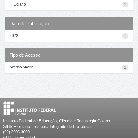
IF Goiano
1
Data de Publicação
2022
1
Tipo de Acesso
Acesso Aberto
1
Instituto Federal de Educação, Ciência e Tecnologia Goiano
SIBI/IF Goiano - Sistema Integrado de Bibliotecas
(62) 3605-3600
riif@ifgoiano.edu.br