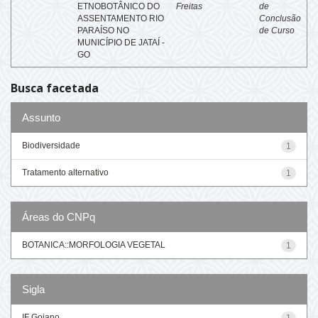
ETNOBOTÂNICO DO
Freitas
de
ASSENTAMENTO RIO
Conclusão
PARAÍSO NO
de Curso
MUNICÍPIO DE JATAÍ -
GO
Busca facetada
Assunto
Biodiversidade
1
Tratamento alternativo
1
Áreas do CNPq
BOTANICA::MORFOLOGIA VEGETAL
1
Sigla
IF Goiano
1