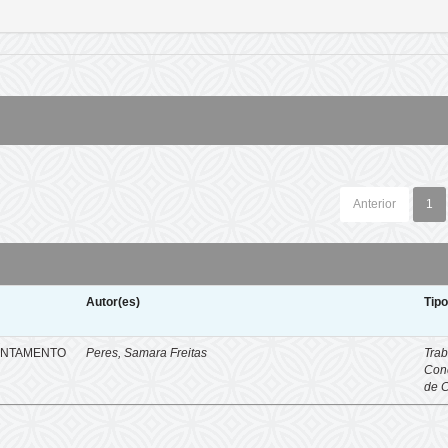
Anterior
1
Autor(es)
Tip
ENTAMENTO
Peres, Samara Freitas
Trab
Con
de 