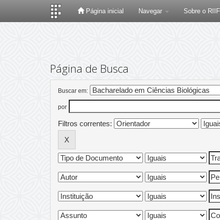
Página inicial
Navegar
Sobre o RII
Skip
navigation
Página de Busca
Buscar em:
por
Filtros correntes: