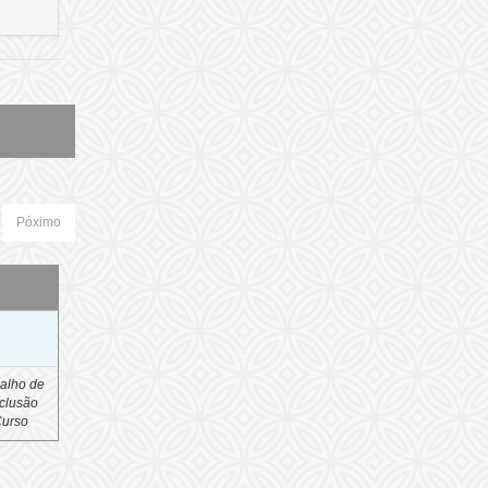
Póximo
o
alho de
clusão
Curso