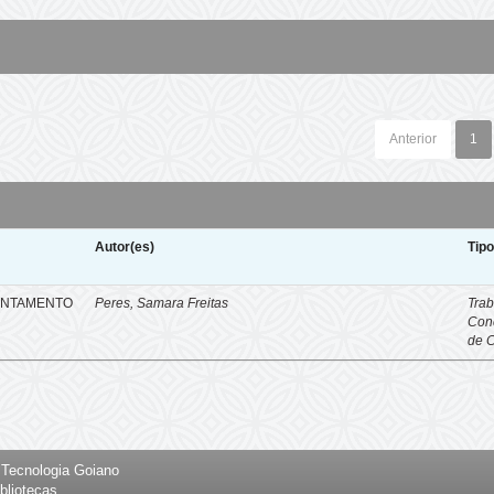
Anterior
1
Autor(es)
Tip
ENTAMENTO
Peres, Samara Freitas
Trab
Con
de 
e Tecnologia Goiano
bliotecas