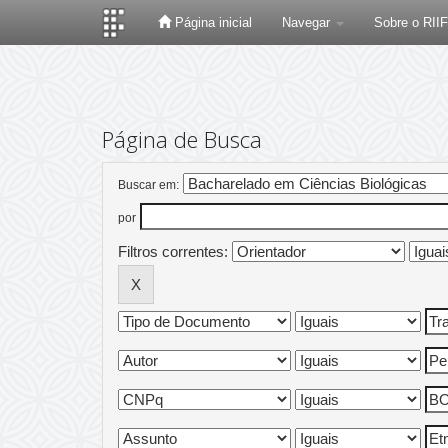
Página inicial
Navegar
Sobre o RII
Skip
navigation
Página de Busca
Buscar em:
por
Filtros correntes: