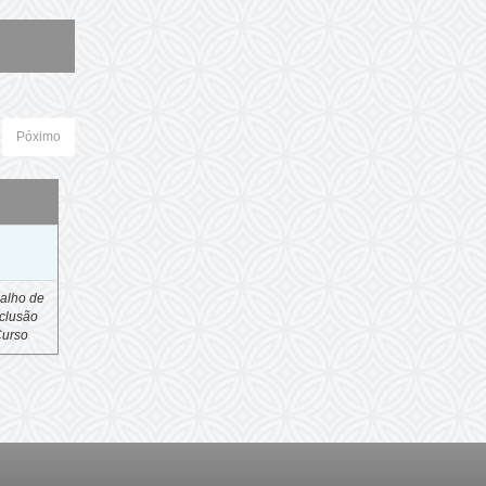
Póximo
o
alho de
clusão
Curso