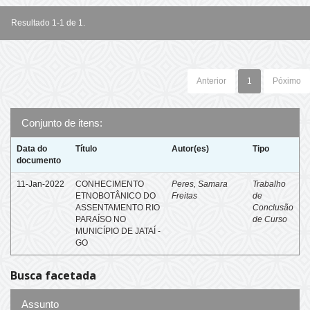
Resultado 1-1 de 1.
Anterior
1
Póximo
Conjunto de itens:
Data do
Título
Autor(es)
Tipo
documento
11-Jan-2022
CONHECIMENTO
Peres, Samara
Trabalho
ETNOBOTÂNICO DO
Freitas
de
ASSENTAMENTO RIO
Conclusão
PARAÍSO NO
de Curso
MUNICÍPIO DE JATAÍ -
GO
Busca facetada
Assunto