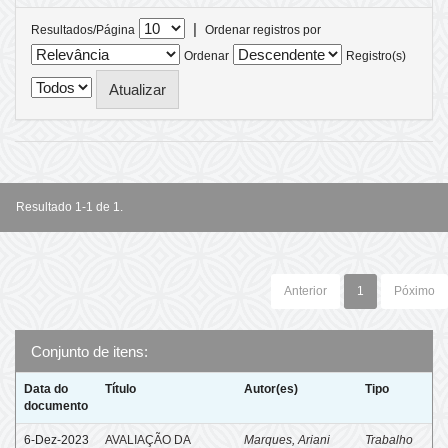
|
Resultados/Página
Ordenar registros por
Ordenar
Registro(s)
Resultado 1-1 de 1.
Anterior
1
Póximo
Conjunto de itens:
Data do
Título
Autor(es)
Tipo
documento
6-Dez-2023
AVALIAÇÃO DA
Marques, Ariani
Trabalho