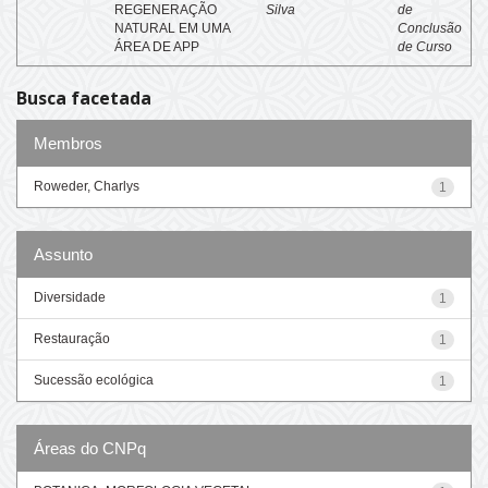
REGENERAÇÃO
Silva
de
NATURAL EM UMA
Conclusão
ÁREA DE APP
de Curso
Busca facetada
Membros
Roweder, Charlys
1
Assunto
Diversidade
1
Restauração
1
Sucessão ecológica
1
Áreas do CNPq