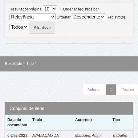
|
Resultados/Página
Ordenar registros por
Ordenar
Registro(s)
Resultado 1-1 de 1.
Anterior
1
Póximo
Conjunto de itens:
Data do
Título
Autor(es)
Tipo
documento
6-Dez-2023
AVALIAÇÃO DA
Marques, Ariani
Trabalho