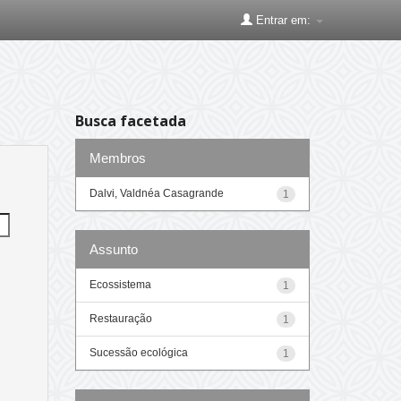
Entrar em:
Busca facetada
Membros
Dalvi, Valdnéa Casagrande
1
Assunto
Ecossistema
1
Restauração
1
Sucessão ecológica
1