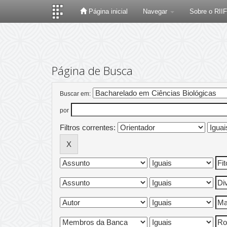
Página inicial
Navegar
Sobre o RII
Skip
navigation
Página de Busca
Buscar em:
por
Filtros correntes: