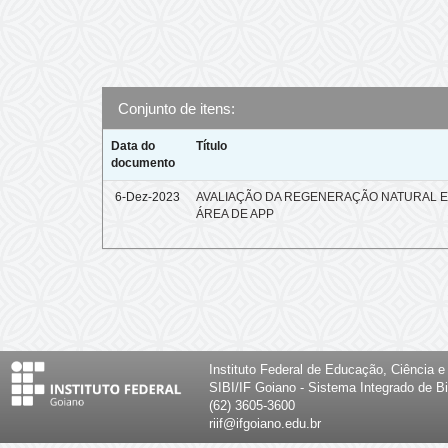
Conjunto de itens:
Data do
Título
documento
6-Dez-2023
AVALIAÇÃO DA REGENERAÇÃO NATURAL 
ÁREA DE APP
Instituto Federal de Educação, Ciência 
SIBI/IF Goiano - Sistema Integrado de Bi
(62) 3605-3600
riif@ifgoiano.edu.br