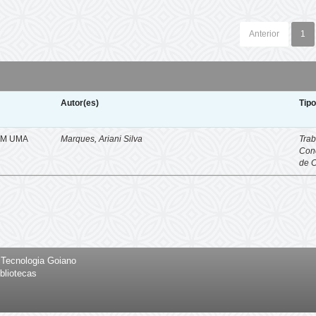
Anterior
1
Autor(es)
Tip
EM UMA
Marques, Ariani Silva
Trab
Con
de 
e Tecnologia Goiano
bliotecas