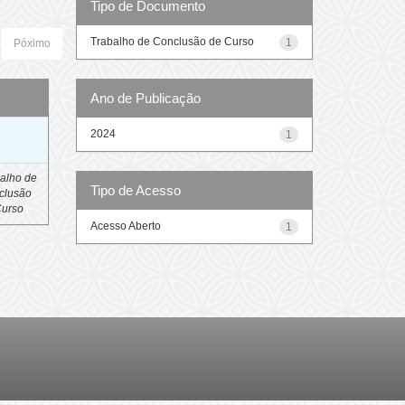
Tipo de Documento
Trabalho de Conclusão de Curso
1
Póximo
Ano de Publicação
o
2024
1
alho de
Tipo de Acesso
clusão
Curso
Acesso Aberto
1