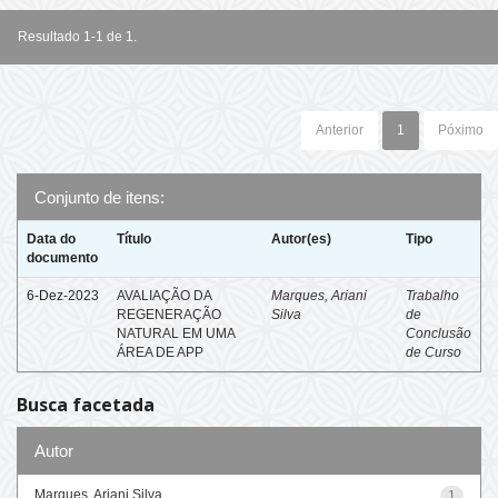
Resultado 1-1 de 1.
Anterior
1
Póximo
Conjunto de itens:
Data do
Título
Autor(es)
Tipo
documento
6-Dez-2023
AVALIAÇÃO DA
Marques, Ariani
Trabalho
REGENERAÇÃO
Silva
de
NATURAL EM UMA
Conclusão
ÁREA DE APP
de Curso
Busca facetada
Autor
Marques, Ariani Silva
1