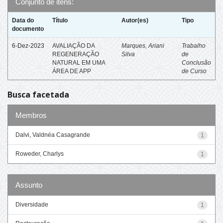
Conjunto de itens:
Data do
Título
Autor(es)
Tipo
documento
6-Dez-2023
AVALIAÇÃO DA
Marques, Ariani
Trabalho
REGENERAÇÃO
Silva
de
NATURAL EM UMA
Conclusão
ÁREA DE APP
de Curso
Busca facetada
Membros
Dalvi, Valdnéa Casagrande
1
Roweder, Charlys
1
Assunto
Diversidade
1