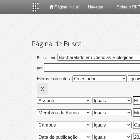
Página inicial
Navegar
Sobre o RII
Skip
navigation
Página de Busca
Buscar em:
por
Filtros correntes: