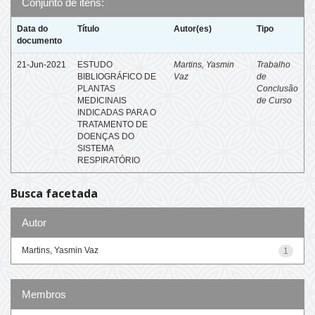
Conjunto de itens:
Data do
Título
Autor(es)
Tipo
documento
21-Jun-2021
ESTUDO
Martins, Yasmin
Trabalho
BIBLIOGRÁFICO DE
Vaz
de
PLANTAS
Conclusão
MEDICINAIS
de Curso
INDICADAS PARA O
TRATAMENTO DE
DOENÇAS DO
SISTEMA
RESPIRATÓRIO
Busca facetada
Autor
Martins, Yasmin Vaz
1
Membros