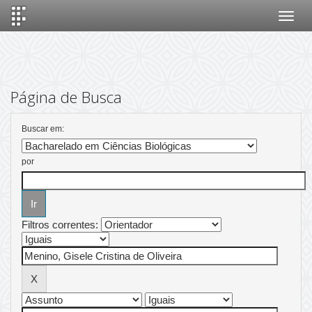
Skip
navigation
Página de Busca
Buscar em:
por
Filtros correntes: