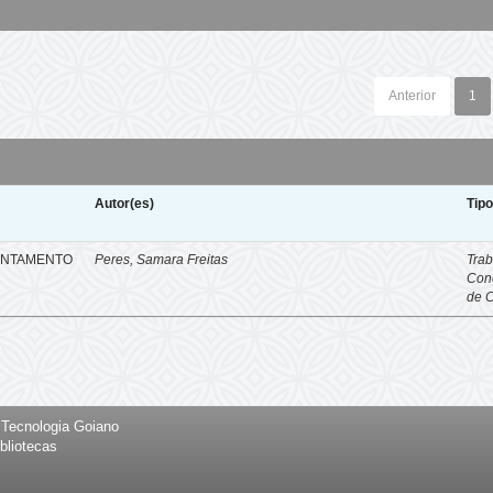
Anterior
1
Autor(es)
Tip
ENTAMENTO
Peres, Samara Freitas
Trab
Con
de 
e Tecnologia Goiano
bliotecas