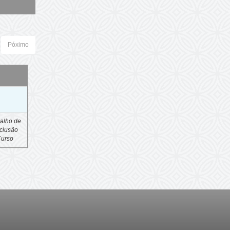
Póximo
o
alho de
clusão
Curso