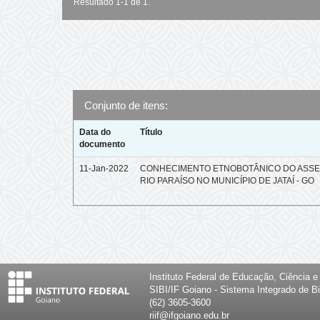
Resultado 1-1 de 1.
Conjunto de itens:
Data do
Título
documento
11-Jan-2022
CONHECIMENTO ETNOBOTÂNICO DO ASS
RIO PARAÍSO NO MUNICÍPIO DE JATAÍ - GO
Instituto Federal de Educação, Ciência 
SIBI/IF Goiano - Sistema Integrado de Bi
(62) 3605-3600
riif@ifgoiano.edu.br