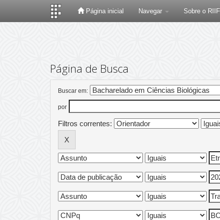
Página inicial
Navegar
Sobre o RII
Skip
navigation
Página de Busca
Buscar em:
por
Filtros correntes: