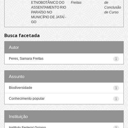
ETNOBOTÂNICO DO
Freitas
de
ASSENTAMENTO RIO
Conclusão
PARAÍSO NO
de Curso
MUNICÍPIO DE JATAÍ -
GO
Busca facetada
Autor
Peres, Samara Freitas
1
Assunto
Biodiversidade
1
Conhecimento popular
1
Instituição
Instituto Federal Goiano
1