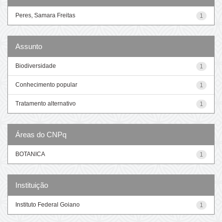
Peres, Samara Freitas
1
Assunto
Biodiversidade
1
Conhecimento popular
1
Tratamento alternativo
1
Áreas do CNPq
BOTANICA
1
Instituição
Instituto Federal Goiano
1