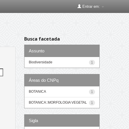
Entrar em:
Busca facetada
Assunto
Biodiversidade
1
Áreas do CNPq
BOTANICA
1
BOTANICA::MORFOLOGIA VEGETAL
1
Sigla