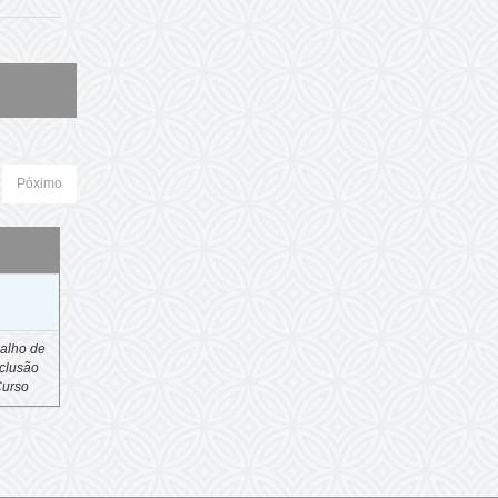
Póximo
o
alho de
clusão
Curso