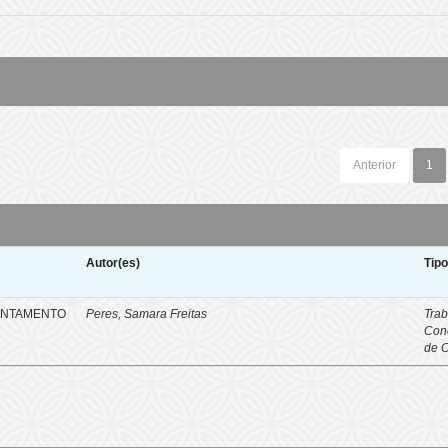
Anterior
1
Autor(es)
Tip
ENTAMENTO
Peres, Samara Freitas
Trab
Con
de 