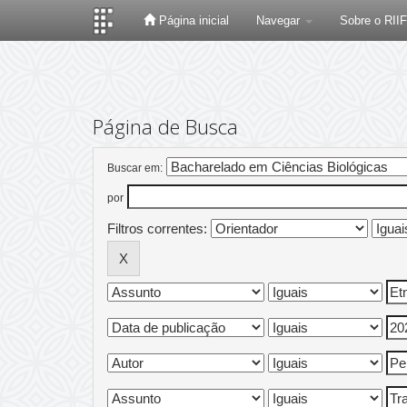
Página inicial
Navegar
Sobre o RII
Skip
navigation
Página de Busca
Buscar em:
por
Filtros correntes: