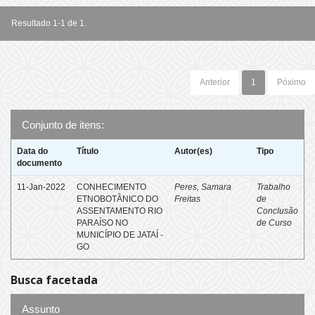
Resultado 1-1 de 1.
Anterior
1
Póximo
Conjunto de itens:
Data do
Título
Autor(es)
Tipo
documento
11-Jan-2022
CONHECIMENTO
Peres, Samara
Trabalho
ETNOBOTÂNICO DO
Freitas
de
ASSENTAMENTO RIO
Conclusão
PARAÍSO NO
de Curso
MUNICÍPIO DE JATAÍ -
GO
Busca facetada
Assunto