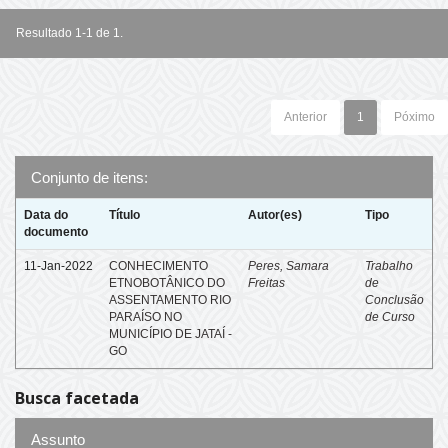
Resultado 1-1 de 1.
Anterior
1
Póximo
Conjunto de itens:
Data do
Título
Autor(es)
Tipo
documento
11-Jan-2022
CONHECIMENTO
Peres, Samara
Trabalho
ETNOBOTÂNICO DO
Freitas
de
ASSENTAMENTO RIO
Conclusão
PARAÍSO NO
de Curso
MUNICÍPIO DE JATAÍ -
GO
Busca facetada
Assunto