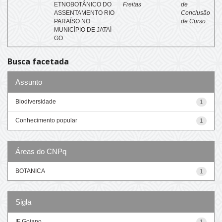
ETNOBOTÂNICO DO
Freitas
de
ASSENTAMENTO RIO
Conclusão
PARAÍSO NO
de Curso
MUNICÍPIO DE JATAÍ -
GO
Busca facetada
Assunto
Biodiversidade
1
Conhecimento popular
1
Áreas do CNPq
BOTANICA
1
Sigla
IF Goiano
1