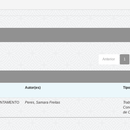
Anterior
1
Autor(es)
Tip
ENTAMENTO
Peres, Samara Freitas
Trab
Con
de 