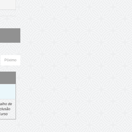
Póximo
o
alho de
clusão
Curso