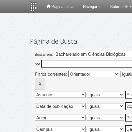
Página inicial
Navegar
Sobre o RII
Skip
navigation
Página de Busca
Buscar em:
por
Filtros correntes: