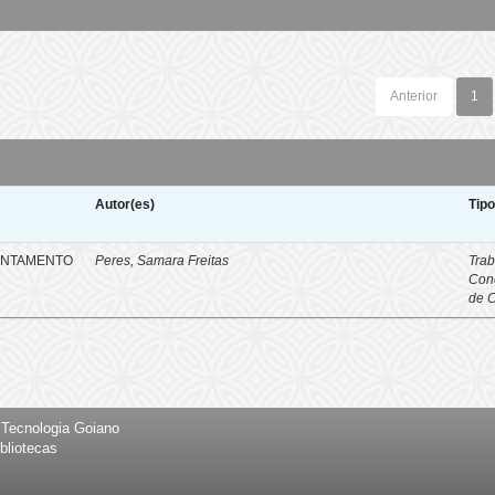
Anterior
1
Autor(es)
Tip
ENTAMENTO
Peres, Samara Freitas
Trab
Con
de 
e Tecnologia Goiano
bliotecas