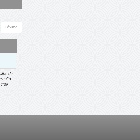
Póximo
o
alho de
clusão
Curso