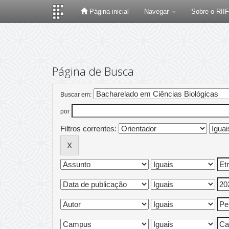
Página inicial
Navegar
Sobre o RII
Skip
navigation
Página de Busca
Buscar em:
por
Filtros correntes: