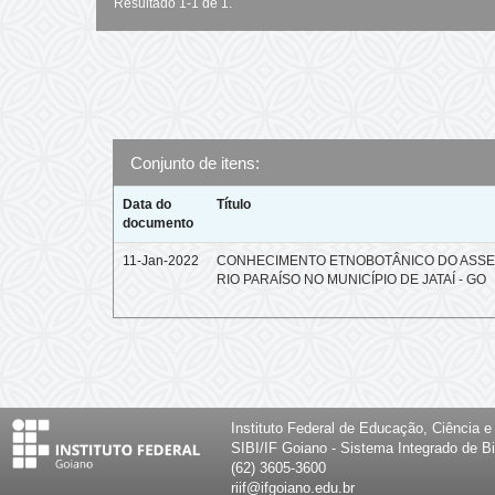
Resultado 1-1 de 1.
Conjunto de itens:
Data do
Título
documento
11-Jan-2022
CONHECIMENTO ETNOBOTÂNICO DO ASS
RIO PARAÍSO NO MUNICÍPIO DE JATAÍ - GO
Instituto Federal de Educação, Ciência 
SIBI/IF Goiano - Sistema Integrado de Bi
(62) 3605-3600
riif@ifgoiano.edu.br