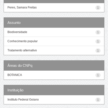
Peres, Samara Freitas
1
Assunto
Biodiversidade
1
Conhecimento popular
1
Tratamento alternativo
1
Áreas do CNPq
BOTANICA
1
Instituição
Instituto Federal Goiano
1