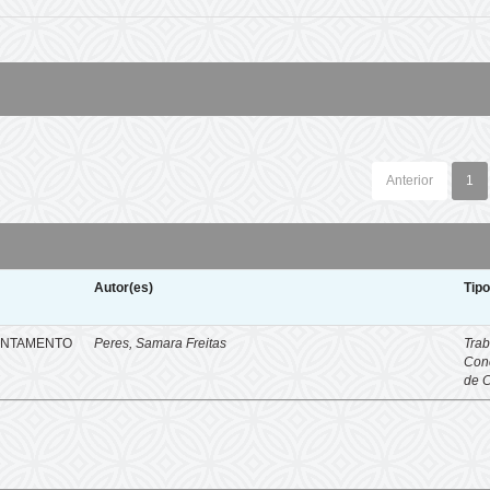
Anterior
1
Autor(es)
Tip
ENTAMENTO
Peres, Samara Freitas
Trab
Con
de 