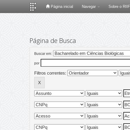
Página inicial
Navegar
Sobre o RII
Skip
navigation
Página de Busca
Buscar em:
por
Filtros correntes: