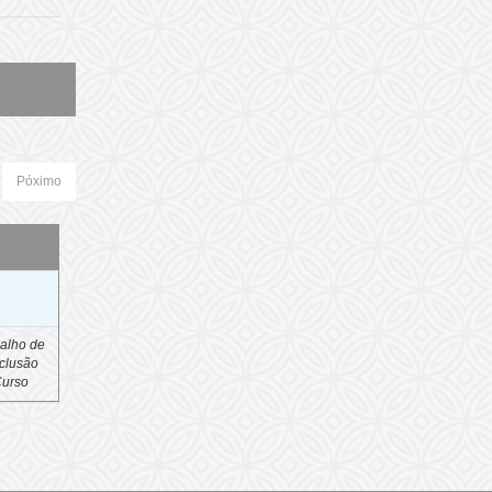
Póximo
o
alho de
clusão
Curso