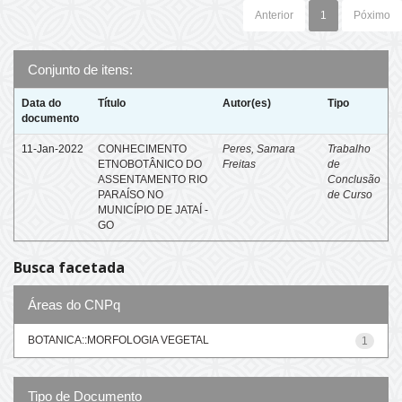
Anterior
1
Póximo
Conjunto de itens:
Data do
Título
Autor(es)
Tipo
documento
11-Jan-2022
CONHECIMENTO
Peres, Samara
Trabalho
ETNOBOTÂNICO DO
Freitas
de
ASSENTAMENTO RIO
Conclusão
PARAÍSO NO
de Curso
MUNICÍPIO DE JATAÍ -
GO
Busca facetada
Áreas do CNPq
BOTANICA::MORFOLOGIA VEGETAL
1
Tipo de Documento