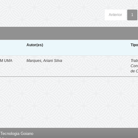
Anterior
1
Autor(es)
Tip
EM UMA
Marques, Ariani Silva
Trab
Con
de 
e Tecnologia Goiano