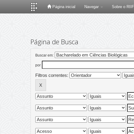
Página inicial
Navegar
Sobre o RII
Skip
navigation
Página de Busca
Buscar em:
por
Filtros correntes: