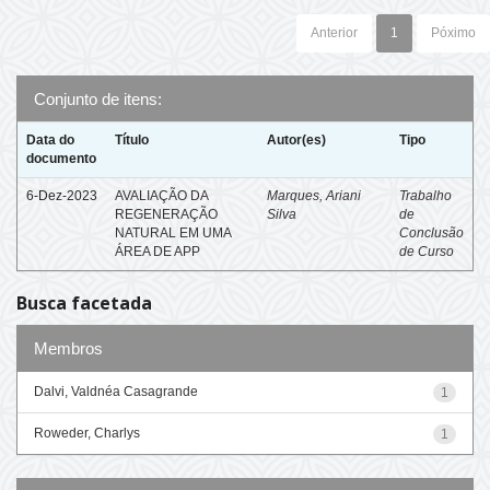
Anterior
1
Póximo
Conjunto de itens:
Data do
Título
Autor(es)
Tipo
documento
6-Dez-2023
AVALIAÇÃO DA
Marques, Ariani
Trabalho
REGENERAÇÃO
Silva
de
NATURAL EM UMA
Conclusão
ÁREA DE APP
de Curso
Busca facetada
Membros
Dalvi, Valdnéa Casagrande
1
Roweder, Charlys
1