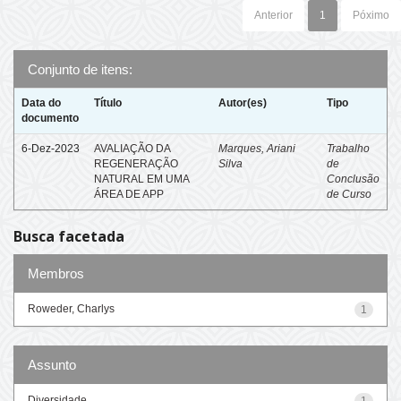
Anterior
1
Póximo
Conjunto de itens:
Data do
Título
Autor(es)
Tipo
documento
6-Dez-2023
AVALIAÇÃO DA
Marques, Ariani
Trabalho
REGENERAÇÃO
Silva
de
NATURAL EM UMA
Conclusão
ÁREA DE APP
de Curso
Busca facetada
Membros
Roweder, Charlys
1
Assunto
Diversidade
1