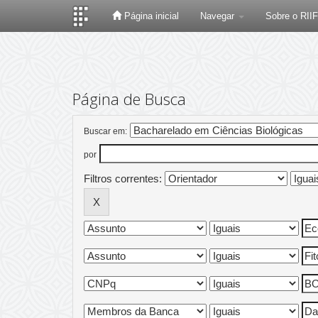
Página inicial
Navegar
Sobre o RII
Skip
navigation
Página de Busca
Buscar em:
por
Filtros correntes: