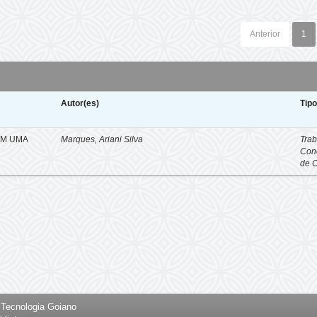
Anterior
1
Autor(es)
Tip
EM UMA
Marques, Ariani Silva
Trab
Con
de 
e Tecnologia Goiano